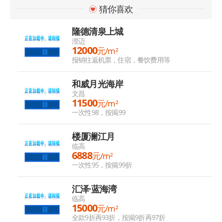
猜你喜欢
隆德清泉上城
澄迈
12000
元/m²
报销往返机票，住宿，餐饮费用等
和威月光海岸
文昌
11500
元/m²
一次性98，按揭99
楼厦澜江月
临高
6888
元/m²
一次性95，按揭99折
汇泽·蓝海湾
临高
15000
元/m²
全款9折再93折，按揭9折再97折