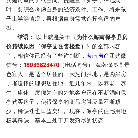
次是房屋的价纸空间。提醒置业新手，在选购
时，要综合考虑自身的经济条件、工作、将来孩
子上学等情况，再根据自身需求选择合适的户
型。
结语：
以上就是关于《
为什么海南保亭县房
价持续原因（保亭县在售楼盘）
》的全部内容
了，相信你已经有了些许判断，
海南房产
团购微
信号：
18089828470
（电话同号） 海南保亭县景
色宜人，是适合居住的一大热门胜地，是购买房
子者追捧的理想居住地。近几年来，以养老、养
生、康体、度假为主的外地客户正在不断涌向保
亭购买房子，使得保亭的商品房供应量不断减
少，稀缺性也日益突出。现在，保亭的住宅用地
极其稀缺，基本上处于开发殆尽的状态。