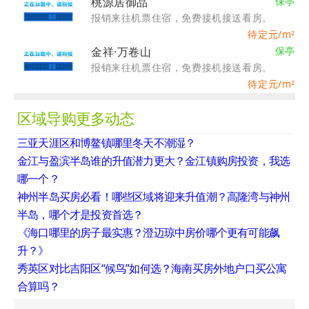
桃源居御品
保亭
报销来往机票住宿，免费接机接送看房。
待定
元/m²
金祥·万卷山
保亭
报销来往机票住宿，免费接机接送看房。
待定
元/m²
区域导购更多动态
三亚天涯区和博鳌镇哪里冬天不潮湿？
金江与盈滨半岛谁的升值潜力更大？金江镇购房投资，我选
哪一个？
神州半岛买房必看！哪些区域将迎来升值潮？高隆湾与神州
半岛，哪个才是投资首选？
《海口哪里的房子最实惠？澄迈琼中房价哪个更有可能飙
升？》
秀英区对比吉阳区“候鸟”如何选？海南买房外地户口买公寓
合算吗？