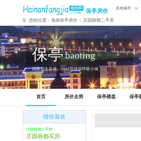
其他城市
保亭房价
您的位置：
海南保亭房价
>
庄园丽都二手房
保亭
baoting
国家卫生县城、2017百佳深呼吸小城
首页
房价走势
保亭楼盘
保亭
猜你喜欢
庄园丽都二手房
庄园丽都买房