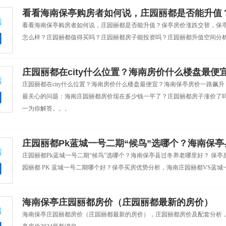
看看海南保亭购房者如何说，庄园丽都是否能升值
看看海南保亭购房者如何说，庄园丽都是否能升值？保亭房价涨跌交替，保
怎么样？庄园丽都值得买吗？庄园丽都房子能投资吗？庄园丽都升值空间分
庄园丽都在city什么位置？海南房价什么楼盘最便
庄园丽都在city什么位置？海南房价什么楼盘最便宜？海南保亭房价一路飙
最关心的问题：海南庄园丽都房价现在多少钱一平了？庄园丽都房子涨价了
一为你解答。。。
庄园丽都Pk蓝城一号二期“候鸟”选哪个？海南保
庄园丽都Pk蓝城一号二期“候鸟”选哪个？海南保亭县过冬养老哪里好？ 保
园丽都 PK 蓝城一号二期哪个好？保亭买房优势分析，海南庄园丽都VS蓝
海南保亭庄园丽都房价（庄园丽都最新的房价）
海南保亭庄园丽都房价（庄园丽都最新的房价），庄园丽都房价及配套分析