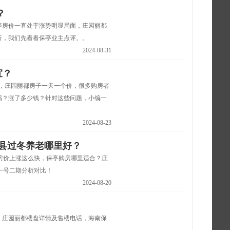
？
亭房价一直处于涨势明显局面，庄园丽都
析，我们先看看保亭业主点评。。
2024-08-31
宜？
升，庄园丽都房子一天一个价，很多购房者
吗？涨了多少钱？针对这些问题，小编一
2024-08-23
亭县过冬养老哪里好？
亭房价上涨这么快，保亭购房哪里适合？庄
城一号二期分析对比！
2024-08-20
，庄园丽都楼盘详情及售楼电话，海南保