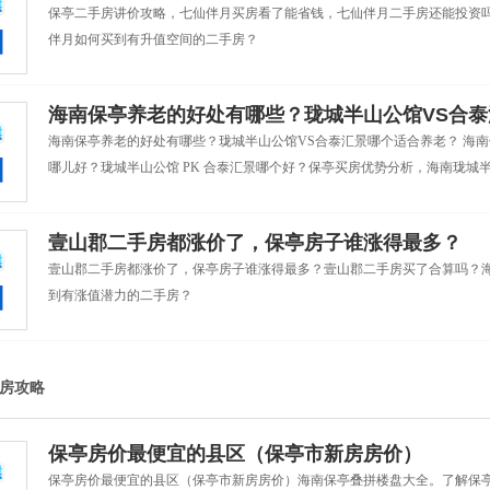
保亭二手房讲价攻略，七仙伴月买房看了能省钱，七仙伴月二手房还能投资
伴月如何买到有升值空间的二手房？
海南保亭养老的好处有哪些？珑城半山公馆VS合
海南保亭养老的好处有哪些？珑城半山公馆VS合泰汇景哪个适合养老？ 海
哪儿好？珑城半山公馆 PK 合泰汇景哪个好？保亭买房优势分析，海南珑城
壹山郡二手房都涨价了，保亭房子谁涨得最多？
壹山郡二手房都涨价了，保亭房子谁涨得最多？壹山郡二手房买了合算吗？
到有涨值潜力的二手房？
房攻略
保亭房价最便宜的县区（保亭市新房房价）
保亭房价最便宜的县区（保亭市新房房价）海南保亭叠拼楼盘大全。了解保