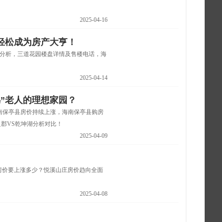
2025-04-16
轻松成为房产大亨！
套分析，三道花园楼盘详情及售楼电话，海
2025-04-14
”老人的理想家园？
海南保亭县房价持续上涨，海南保亭县购房
之郡VS乾坤湖分析对比！
2025-04-09
房价要上涨多少？悦溪山庄房价趋向全面
2025-04-08