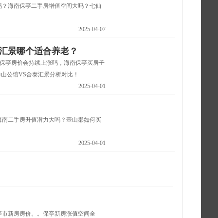
吗？海南保亭二手房增值空间大吗？七仙
2025-04-07
泰汇景哪个适合养老？
南保亭房价会持续上涨吗，海南保亭买房子
半山公馆VS合泰汇景分析对比！
2025-04-01
海南二手房升值潜力大吗？壹山郡如何买
2025-04-01
亭市新房房价。。保亭新房涨值空间全