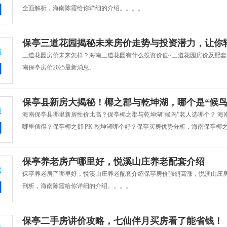
全面解析，海南陈霞给你详细的介绍。。。。
保亭三道花园揭秘未来房价走势与投资潜力，让你
三道花园房价未来怎样？海南三道花园有什么投资价值~三道花园房价及配
南保亭房价2025最新消息。
保亭县新房大揭秘！椰之郡与乾坤湖，哪个是“候鸟
海南保亭县哪里新房性价比高？保亭椰之郡与乾坤湖“候鸟”老人选哪个？ 
哪里值得？保亭椰之郡 PK 乾坤湖哪个好？保亭买房优势分析，海南保亭椰
保亭养老房产哪里好，悦溪山庄养老配套介绍
保亭养老房产哪里好，悦溪山庄养老配套介绍保亭房价强烈高涨，悦溪山庄
剖析，海南陈霞给你详细的介绍。。。。
保亭二手房讲价攻略，七仙伴月买房看了能省钱！