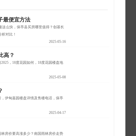
子最便宜方法
涨这么快，保亭县买房哪里值得？创基长
分析对比！
2025-05-16
比高？
25，18度花园如何，18度花园楼盘地
2025-05-08
？
析，伊甸嘉园楼盘详情及售楼电话，保亭
2025-04-17
雨林房价要高涨多少？南国雨林房价走势