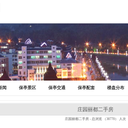
新闻
保亭景区
保亭交通
保亭配套
楼盘分布
庄园丽都二手房
庄园丽都二手房 - 总浏览 （
38770
） 人次