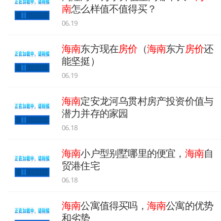
南
怎么样值不值得买？
06.19
海南
东方现在
房价
（
海南
东方
房价
还
能坚挺）
06.19
海南
定安龙河乌贯村房产投资价值与
潜力并存的家园
06.18
海南
小户型别墅哪里的便宜，
海南
自
贸港住宅
06.18
海南
公寓值得买吗，
海南
公寓的优势
和劣势