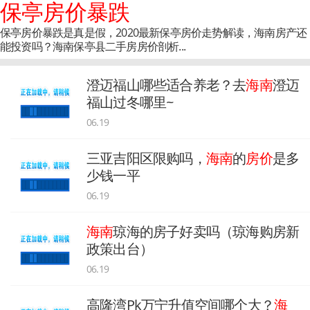
保亭房价暴跌
保亭房价暴跌是真是假，2020最新保亭房价走势解读，海南房产还
能投资吗？海南保亭县二手房房价剖析...
澄迈福山哪些适合养老？去
海南
澄迈
福山过冬哪里~
06.19
三亚吉阳区限购吗，
海南
的
房价
是多
少钱一平
06.19
海南
琼海的房子好卖吗（琼海购房新
政策出台）
06.19
高隆湾Pk万宁升值空间哪个大？
海