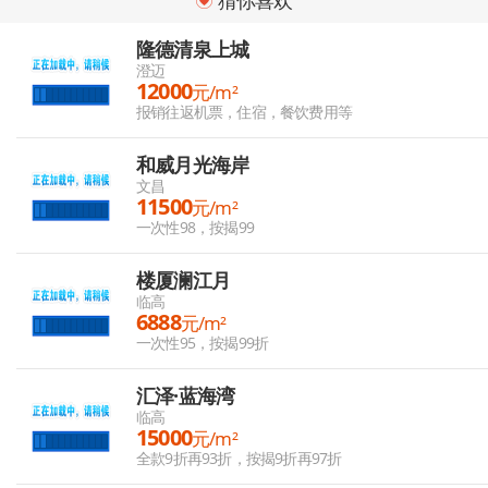
猜你喜欢
隆德清泉上城
澄迈
12000
元/m²
报销往返机票，住宿，餐饮费用等
和威月光海岸
文昌
11500
元/m²
一次性98，按揭99
楼厦澜江月
临高
6888
元/m²
一次性95，按揭99折
汇泽·蓝海湾
临高
15000
元/m²
全款9折再93折，按揭9折再97折