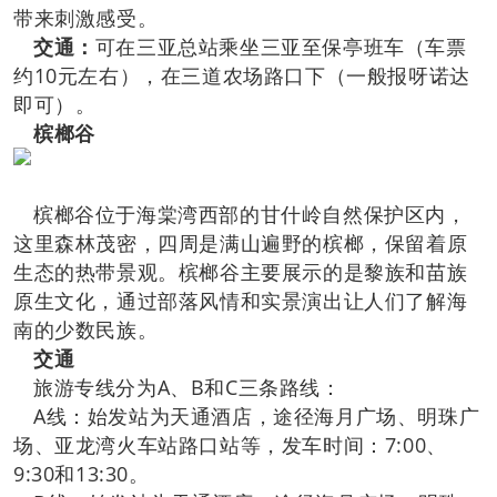
带来刺激感受。
交通：
可在三亚总站乘坐三亚至保亭班车（车票
约10元左右），在三道农场路口下（一般报呀诺达
即可）。
槟榔谷
槟榔谷位于海棠湾西部的甘什岭自然保护区内，
这里森林茂密，四周是满山遍野的槟榔，保留着原
生态的热带景观。槟榔谷主要展示的是黎族和苗族
原生文化，通过部落风情和实景演出让人们了解海
南的少数民族。
交通
旅游专线分为A、B和C三条路线：
A线：始发站为天通酒店，途径海月广场、明珠广
场、亚龙湾火车站路口站等，发车时间：7:00、
9:30和13:30。