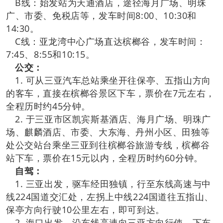
B线：始发站为天通酒店，途径海月广场、明珠
广、市委、免税店等，发车时间8:00、10:30和
14:30。
C线：亚龙湾中心广场直达槟榔谷，发车时间：
7:45、8:55和10:15。
公交：
1. 可从三亚汽车总站乘坐开往保亭、五指山方向
的客车，直接在槟榔谷景区下车，票价在7元左右，
全程历时约45分钟。
2. 于三亚市区凯宾斯基酒店、海月广场、明珠广
场、麒麟酒店、市委、大东海、丹州小区、田独等
处公交站台乘坐三亚到往槟榔谷旅游专线，槟榔谷
站下车，票价在15元以内，全程历时约60分钟。
自驾：
1. 三亚出发，驱车经田独镇，行至东线高速与中
线224国道交汇处，左拐上中线224国道往五指山、
保亭方向行驶10公里左右，即可到达。
2. 海口出发，沿东线高速向三亚方向行使，下东