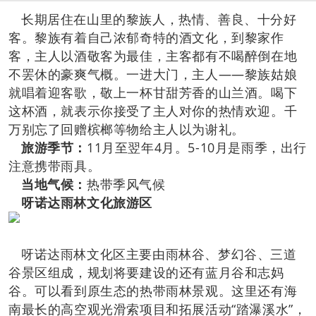
长期居住在山里的黎族人，热情、善良、十分好
客。黎族有着自己浓郁奇特的酒文化，到黎家作
客，主人以酒敬客为最佳，主客都有不喝醉倒在地
不罢休的豪爽气概。一进大门，主人——黎族姑娘
就唱着迎客歌，敬上一杯甘甜芳香的山兰酒。喝下
这杯酒，就表示你接受了主人对你的热情欢迎。千
万别忘了回赠槟榔等物给主人以为谢礼。
旅游季节：
11月至翌年4月。5-10月是雨季，出行
注意携带雨具。
当地气候：
热带季风气候
呀诺达雨林文化旅游区
呀诺达雨林文化区主要由雨林谷、梦幻谷、三道
谷景区组成，规划将要建设的还有蓝月谷和志妈
谷。可以看到原生态的热带雨林景观。这里还有海
南最长的高空观光滑索项目和拓展活动“踏瀑溪水”，