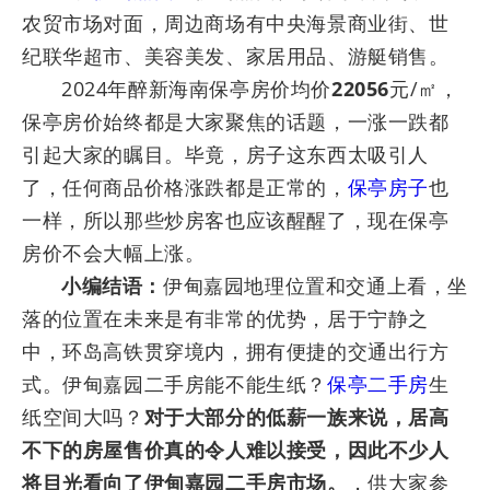
农贸市场对面，周边商场有中央海景商业街、世
纪联华超市、美容美发、家居用品、游艇销售。
2024年醉新海南保亭房价均价
22056
元/㎡，
保亭房价始终都是大家聚焦的话题，一涨一跌都
引起大家的瞩目。毕竟，房子这东西太吸引人
了，任何商品价格涨跌都是正常的，
保亭房子
也
一样，所以那些炒房客也应该醒醒了，现在保亭
房价不会大幅上涨。
小编结语：
伊甸嘉园地理位置和交通上看，坐
落的位置在未来是有非常的优势，居于宁静之
中，环岛高铁贯穿境内，拥有便捷的交通出行方
式。伊甸嘉园二手房能不能生纸？
保亭二手房
生
纸空间大吗？
对于大部分的低薪一族来说，居高
不下的房屋售价真的令人难以接受，因此不少人
将目光看向了伊甸嘉园二手房市场。
，供大家参