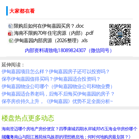
大家都在看
限购后如何在伊甸嘉园买房？.doc
海南不限购70年住宅房源（内部）.pdf
伊甸嘉园内部房源（2026整理）.xls
内部资料请致电18089824307（微信同号）
延伸阅读：
伊甸嘉园项目怎么样？伊甸嘉园房子还可以投资吗？
保亭伊甸嘉园值得买吗？伊甸嘉园适合投资吗？
伊甸嘉园物业公司哪个（伊甸嘉园物业公司和物业费）
伊甸嘉园适合养老吗，后悔不后悔买伊甸嘉园的房子？
保亭房价持久上升，《伊甸嘉园》优势不足全面分析~
楼盘热点更多动态
海南澄迈哪个房地产房价便宜？四季康城四期水岸城邦VS玉海金华房价哪个
能涨？
《南海南山与阳江雅苑候鸟族群的理想栖息地；何时何地购房最划算？》