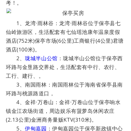
考！。
1、龙湾·雨林谷：龙湾·雨林谷位于保亭县七
仙岭旅游区，生活配套有七仙瑶池康年温泉度假
酒店(752米)保亭市场(6公里)工商银行(4公里)君瑭
酒店(100米)。
2、
珑城半山公馆
：珑城半山公馆位于保亭西
环路与金垦路交界处，生活配套有中行、农行、
工行、建行、。
3、南国雨林：南国雨林位于海南省保亭县南
环路与桃源路道口，
4、金祥·万卷山：金祥·万卷山位于保亭响水
镇金江农场街道，周边娱乐有菠萝岛休闲农庄
(2.13公里)金洲商务量贩KTV(310米)。
5、
伊甸嘉园
：伊甸嘉园位于保亭新政镇中心