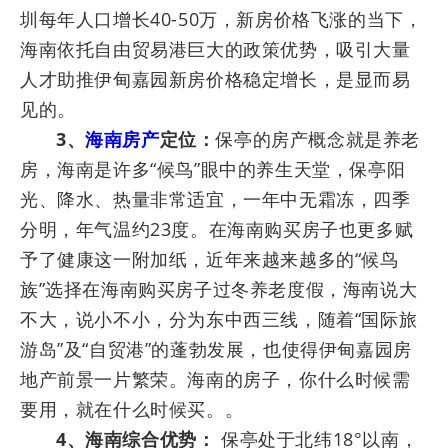
圳每年人口增长40-50万，新房价格飞涨的当下，
海南依托自由贸易港巨大的政策优势，吸引大量
人才助推伊甸嘉园新房价格稳定增长，是显而易
见的。
3、
海南房产
定位：
保亭的房产概念就是养老
房，海南是许多“候鸟”眼中的养生天堂，保亭阳
光、降水、热量非常适宜，一年中无霜冻，四季
分明，年气温约23度。在海南购买房子也更多赋
予了健康这一附加纸，近年来越来越多的“候鸟
族”选择在海南购买房子过冬养老度假，海南说大
不大，说小不小，分为东中西三线，随着“国际旅
游岛”及“自贸港”的蓬勃发展，也使得伊甸嘉园房
地产前景一片繁荣。海南的房子，你什么时候需
要用，就在什么时候买。。
4、海南综合优势：
保亭处于北纬18°以南，