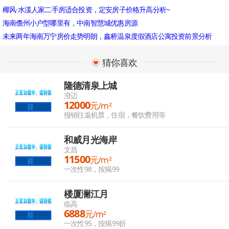
椰风·水漾人家二手房适合投资，定安房子价格升高分析~
海南儋州小户型哪里有，中南智慧城优惠房源
未来两年海南万宁房价走势明朗，鑫桥温泉度假酒店公寓投资前景分析
猜你喜欢
隆德清泉上城
澄迈
12000
元/m²
报销往返机票，住宿，餐饮费用等
和威月光海岸
文昌
11500
元/m²
一次性98，按揭99
楼厦澜江月
临高
6888
元/m²
一次性95，按揭99折