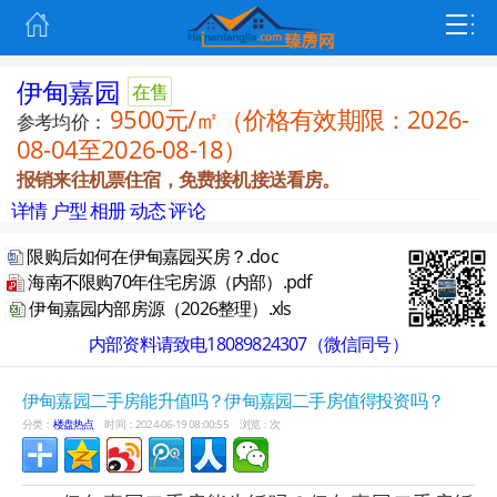
伊甸嘉园
在售
9500元/㎡（价格有效期限：2026-
参考均价：
08-04至2026-08-18）
报销来往机票住宿，免费接机接送看房。
详情
户型
相册
动态
评论
限购后如何在伊甸嘉园买房？.doc
海南不限购70年住宅房源（内部）.pdf
伊甸嘉园内部房源（2026整理）.xls
内部资料请致电18089824307（微信同号）
伊甸嘉园二手房能升值吗？伊甸嘉园二手房值得投资吗？
分类：
楼盘热点
时间：2024-06-19 08:00:55
浏览：
次