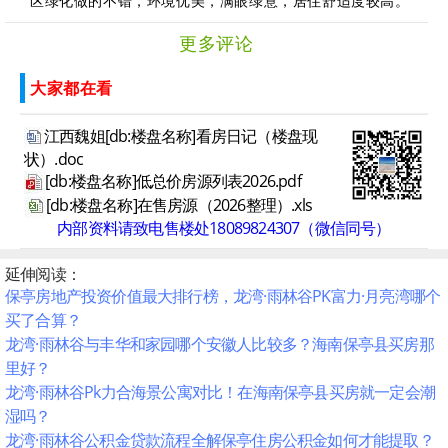
区绿化做的不错，环境优美，满眼绿意，居住舒适度较高。
更多评论
大家都在看
江西魏姐[db:楼盘名称]看房日记（楼盘现
状）.doc
[db:楼盘名称]低总价房源列表2026.pdf
[db:楼盘名称]在售房源（2026整理）.xls
内部资料请致电售楼处18089824307（微信同号）
延伸阅读：
保亭房地产投资价值最大排行榜，龙湾·雨林谷PK富力·月亮湾哪个
买了合算？
龙湾·雨林谷与丰华和家园哪个安徽人比较多？海南保亭县买房那
里好？
龙湾·雨林谷Pk力合海景公寓对比！在海南保亭县买房就一定会潮
湿吗？
龙湾·雨林谷公积金贷款流程全解保亭住房公积金如何才能提取？