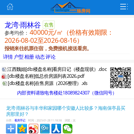
龙湾·雨林谷
在售
40000元/㎡（价格有效期限：
参考均价：
2026-08-02至2026-08-16）
报销来往机票住宿，免费接机接送看房。
详情
户型
相册
动态
评论
江西魏姐[db:楼盘名称]看房日记（楼盘现状）.doc
[db:楼盘名称]低总价房源列表2026.pdf
[db:楼盘名称]在售房源（2026整理）.xls
内部资料请致电售楼处18089824307（微信同号）
龙湾·雨林谷与丰华和家园哪个安徽人比较多？海南保亭县买
房那里好？
分类：
看房手记
时间：2025-01-28 11:18:38
浏览：
次