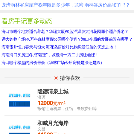
龙湾雨林谷房屋产权年限是多少年，龙湾·雨林谷房价高涨了吗？
看房手记更多动态
海口市哪个地方适合养老？华瑞大厦PK蓝洋温泉大河花园哪个适合养老？
远大购物广场PK万科森林度假公园哪个便宜？海口今后的发展前景在哪里？
海南儋州恒力春天与恒大·海花岛房价对比购房最低价的优选之地！
海南海口买房过冬成“奢望”，城投海一方二手房还会涨！
海口哪个楼盘的房价最低（华林广场今后房价是涨还是跌）
猜你喜欢
隆德清泉上城
澄迈
12000
元/m²
报销往返机票，住宿，餐饮费用等
和威月光海岸
文昌