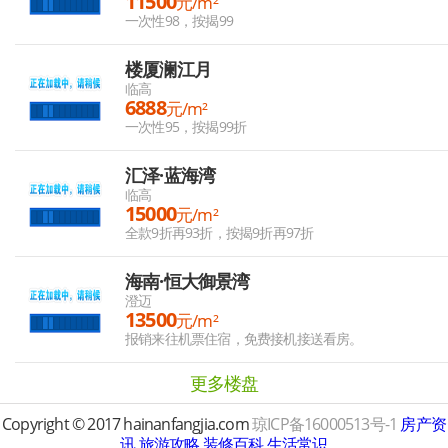
11500
元/m²
一次性98，按揭99
楼厦澜江月
临高
6888
元/m²
一次性95，按揭99折
汇泽·蓝海湾
临高
15000
元/m²
全款9折再93折，按揭9折再97折
海南·恒大御景湾
澄迈
13500
元/m²
报销来往机票住宿，免费接机接送看房。
更多楼盘
Copyright © 2017 hainanfangjia.com
琼ICP备16000513号-1
房产资
讯
旅游攻略
装修百科
生活常识